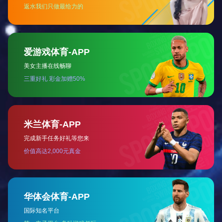
广东某企业地块土壤修...
市政工程
挥发性有机物（VOC...
新闻资讯
News
查看更多
推进河流、湖泊、近岸海域协同治理 大...