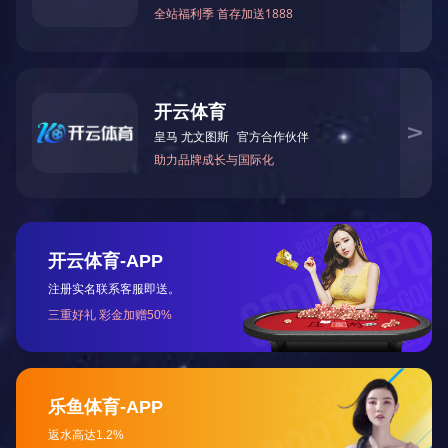
农村生活污水治理
污水治理案例
废气治理案例
无车车间案例
机电暖通工程
防白蚁、除甲醛