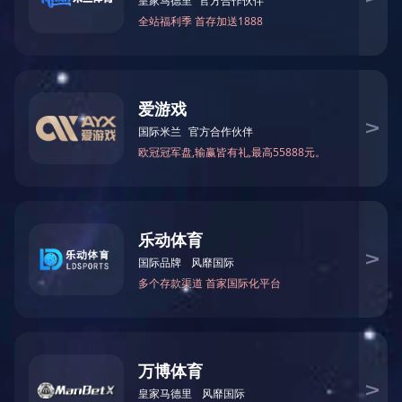
项目案例
Project
查看更多