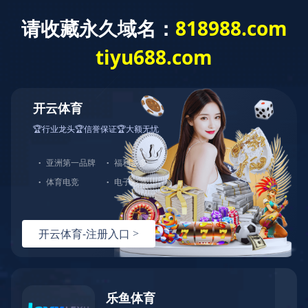
公司概况
Company
查看更多
米兰体育
米兰体育成立于2009年12月，位于广州市白云区嘉禾均