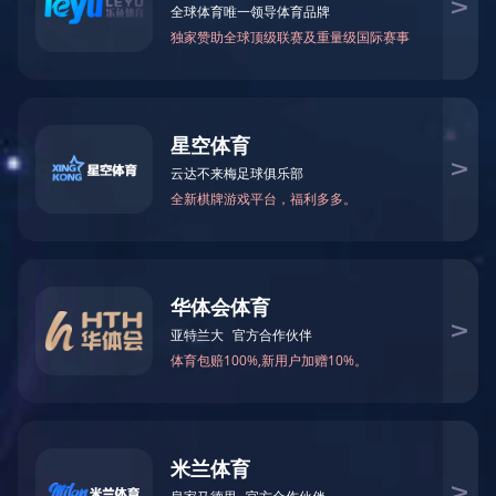
禾大道八一科技产业园2栋首层，是一家拥有先进技术和
工程经验的国家高新技术企业。专注于“环境治理”技术
的研发和实施的企业；是一家拥有先进技术和工程经验
的环保公司，主要从事环保咨询、环保手续、技术服
务、运营维护、在线监测、危废固废处理、环保管家等
全方位的环保服务；承接环保工程、市政工程、机电工
程，暖通工程，钢结构工程，生态修复工程；专业从事
污水处理、废气治理、通风除尘、噪声治理、除臭、甲
醛治理多年，拥有自己的设备生产工厂。