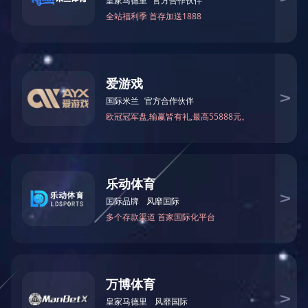
项目案例
Project
查看更多