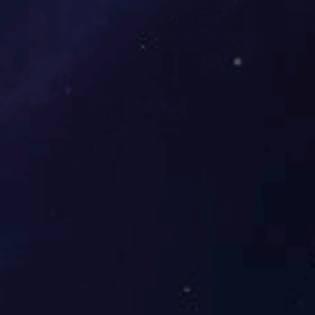
世界杯官方网
页版
|
kaiyun·
开云（中国）
官方网站
|
米
兰体育
|
华体