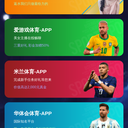
广东某企业地块土壤修...
市政工程
挥发性有机物（VOC...
新闻资讯
News
查看更多
推进河流、湖泊、近岸海域协同治理 大...