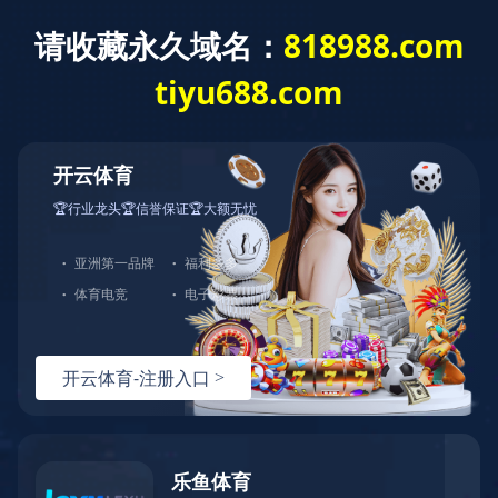
公司概况
Company
查看更多
米兰体育
米兰体育成立于2009年12月，位于广州市白云区嘉禾均