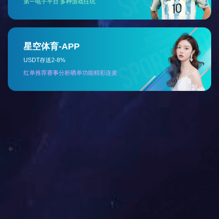
[2026-04-27]
全国首例制冷控温气承式基坑气膜亮相...
[2026-03-28]
从生态环境法典草案感悟习近平生态文...
[2026-03-11]
老城市新活力！APEC广州之约，见...
[2026-02-06]
400-698-2838
Copyright © 米兰体育 版权所有