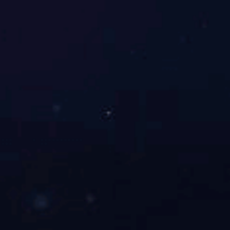
会体育
|
爱游
戏·体育
|
世界
杯竞猜（中
国）官方网站