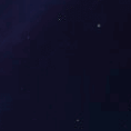
世界杯官方网
页版
|
kaiyun·
开云（中国）
官方网站
|
米
兰体育
|
华体