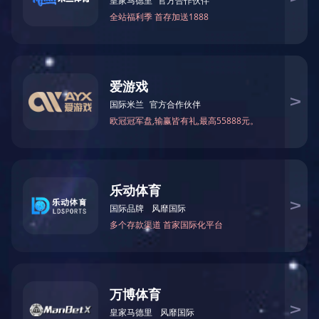
项目案例
Project
查看更多