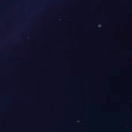
世界杯官方网
页版
|
kaiyun·
开云（中国）
官方网站
|
米
兰体育
|
华体