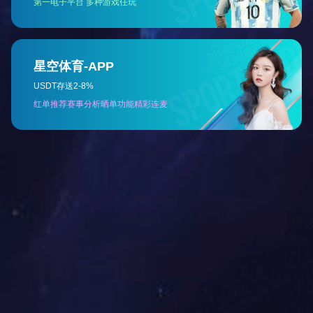
[2026-04-27]
全国首例制冷控温气承式基坑气膜亮相...
[2026-03-28]
从生态环境法典草案感悟习近平生态文...
[2026-03-11]
老城市新活力！APEC广州之约，见...
[2026-02-06]
400-698-2838
Copyright © 米兰体育 版权所有