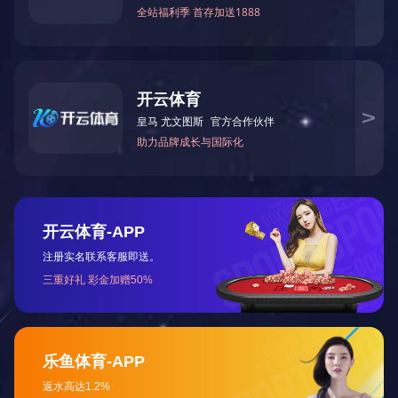
农村生活污水治理
污水治理案例
废气治理案例
无车车间案例
机电暖通工程
防白蚁、除甲醛