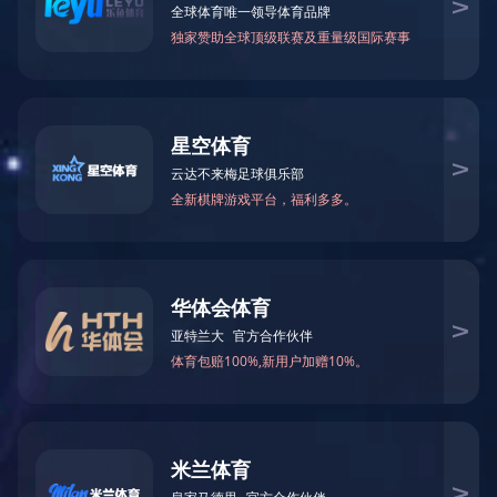
禾大道八一科技产业园2栋首层，是一家拥有先进技术和
工程经验的国家高新技术企业。专注于“环境治理”技术
的研发和实施的企业；是一家拥有先进技术和工程经验
的环保公司，主要从事环保咨询、环保手续、技术服
务、运营维护、在线监测、危废固废处理、环保管家等
全方位的环保服务；承接环保工程、市政工程、机电工
程，暖通工程，钢结构工程，生态修复工程；专业从事
污水处理、废气治理、通风除尘、噪声治理、除臭、甲
醛治理多年，拥有自己的设备生产工厂。