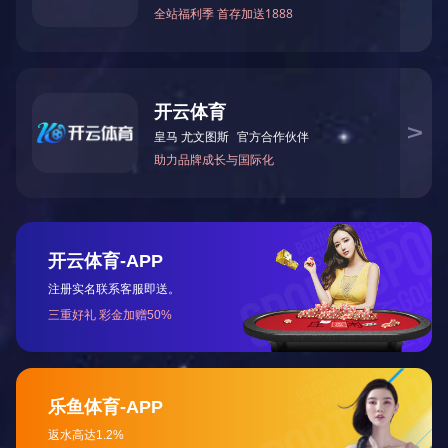
农村生活污水治理
污水治理案例
废气治理案例
无车车间案例
机电暖通工程
防白蚁、除甲醛