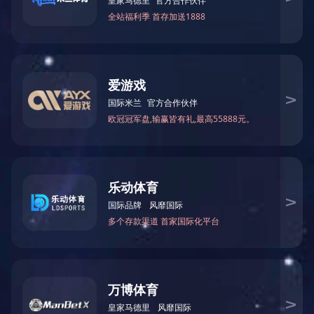
项目案例
Project
查看更多