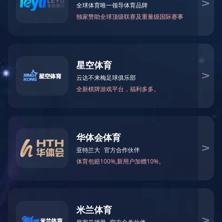
禾大道八一科技产业园2栋首层，是一家拥有先进技术和
工程经验的国家高新技术企业。专注于“环境治理”技术
的研发和实施的企业；是一家拥有先进技术和工程经验
的环保公司，主要从事环保咨询、环保手续、技术服
务、运营维护、在线监测、危废固废处理、环保管家等
全方位的环保服务；承接环保工程、市政工程、机电工
程，暖通工程，钢结构工程，生态修复工程；专业从事
污水处理、废气治理、通风除尘、噪声治理、除臭、甲
醛治理多年，拥有自己的设备生产工厂。