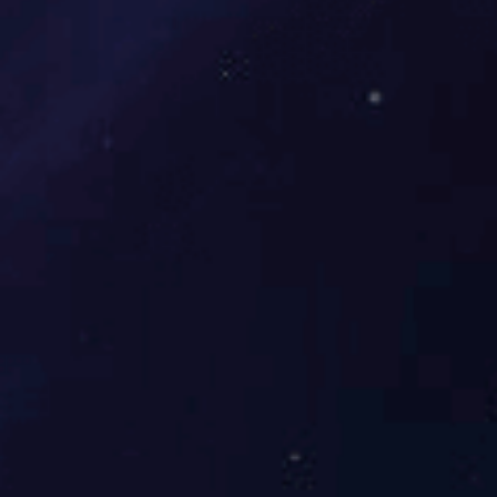
世界杯官方网
页版
|
kaiyun·
开云（中国）
官方网站
|
米
兰体育
|
华体