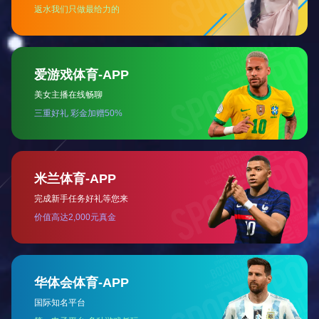
广东某企业地块土壤修...
市政工程
挥发性有机物（VOC...
新闻资讯
News
查看更多
推进河流、湖泊、近岸海域协同治理 大...