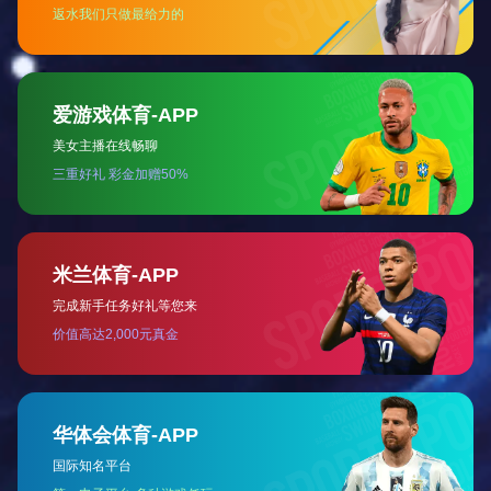
广东某企业地块土壤修...
市政工程
挥发性有机物（VOC...
新闻资讯
News
查看更多
推进河流、湖泊、近岸海域协同治理 大...